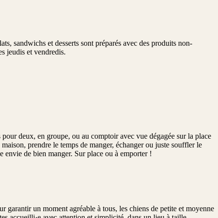
ts, sandwichs et desserts sont préparés avec des produits non-
es jeudis et vendredis.
s pour deux, en groupe, ou au comptoir avec vue dégagée sur la place
 maison, prendre le temps de manger, échanger ou juste souffler le
même envie de bien manger. Sur place ou à emporter !
ur garantir un moment agréable à tous, les chiens de petite et moyenne
s accueilli·e avec attention et simplicité, dans un lieu à taille