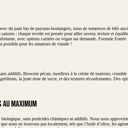
vec du pain bio de paysans-boulangers, issus de semences de blés anc
s saisons : chaque recette est pensée pour allier saveur, texture et équil
nfortante, avec options carnées ou vegan sur demande. Formule Entrée 
t possible pour les amateurs de viande !
t sans additifs. Brownie pécan, moelleux à la crème de marrons, crumble
ngrédients, la juste dose de sucre, et des textures réconfortantes. Des o
ES AU MAXIMUM
ure biologique, sans pesticides chimiques ni additifs. Nous nous approvi
que nous ne trouvons pas localement, tels que l’huile d’olive, les agrum