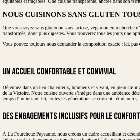
équitables et traçables. Une cuisine transparente, ancrée dans son terri
NOUS CUISINONS SANS GLUTEN TOUS
Que vous soyez sans gluten ou sans lactose, vegan ou en recherche d’
transformés, donc plus digestes. Vous trouverez tous les jours une opti
Vous pouvez toujours nous demander la composition exacte : ici, pas de
UN ACCUEIL CONFORTABLE ET CONVIVIAL
Déjeunez dans un lieu chaleureux, lumineux et vivant, en plein cœur 
de la Victoire. Notre cuisine ouverte s’intègre dans une ambiance dét
temps d’un instant. Ici, toutes les générations se croisent : étudiant·e
DES ENGAGEMENTS INCLUSIFS POUR LE CONFORT
À La Fourchette Paysanne, nous créons un cadre accueillant et détendu
taille y sont les bienvenus, et une chaise haute est à disposition pour le