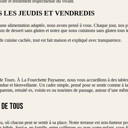
toire et réellement respectueuse du vivant.
 LES JEUDIS ET VENDREDIS
une alimentation adaptée, nous avons pensé à vous. Chaque jour, nos pla
on de dessert sans gluten et notez que nous cuisinons sans gluten tous l
 cuisine cachée, tout est fait maison et expliqué avec transparence.
de Tours. À La Fourchette Paysanne, nous vous accueillons à des table
endue et bienveillante. Un cadre simple, pensé pour se sentir comme à la
s, parents, retraité·es, voisin·es ou touristes de passage, autour d’une 
 DE TOUS
, où chacun peut se sentir à sa place. Notre terrasse est non-fumeur po
s bébés. Seul·e, en famille, entre collègues ou avec votre enfant, vous ête