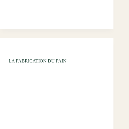
même anxiété. Une plante médicinale est une plante
dont au moins une partie possède des…
wdumont334@gmail.com
décembre 5, 2024
Uncategorized
LA FABRICATION DU PAIN