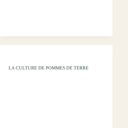
Comment cependant s’y retrouver entre toutes ces
promesses de qualité sur nos étals ? Voici quelques
clés pertinentes pour le plateau de…
wdumont334@gmail.com
décembre 5, 2024
Uncategorized
LA CULTURE DE POMMES DE TERRE