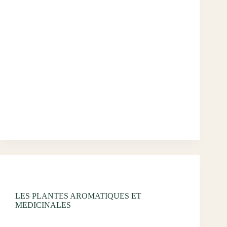
L’œuf de poule fait partie des aliments de base de
notre alimentation. En 2022, les français en ont
consommé en moyenne 220 en moyenne par
habitant ! C’est d’ailleurs l’aliment le plus acheté à
La Fourchette Paysanne en volume, après…
wdumont334@gmail.com
décembre 5, 2024
Uncategorized
LES PLANTES AROMATIQUES ET
MEDICINALES