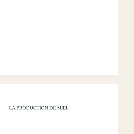
L’élevage de porc est un sujet absolument
passionnant. Et comme d’hab, on fait face à un
domaine qui comporte un max d’entourloupes. Pour
commencer : le saviez-vous ? En achetant du jambon
de Bayonne ou du saucisson corse, vous avez de…
wdumont334@gmail.com
décembre 5, 2024
Uncategorized
LA PRODUCTION DE MIEL